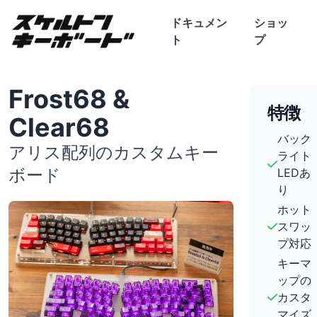
ドキュメン
ショッ
ト
プ
Frost68 &
特徴
Clear68
バック
アリス配列のカスタムキー
ライト
ボード
LEDあ
り
ホット
スワッ
プ対応
キーマ
ップの
カスタ
マイズ