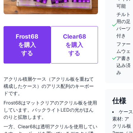
可能
チルト
用の足
パーツ
付き
Frost68
Clear68
ファー
を購入
を購入
ムウェ
する
する
ア書き
込み済
み
アクリル積層ケース（アクリル板を重ねて
構成したケース）のアリス配列のキーボー
ドです。
仕様
Frost68はマットクリアのアクリル板を使用
しています。バックライトLEDの光がほん
ケース
のりと拡散します。
素材: ア
クリル板
一方、Clear68は透明アクリルを使用してい