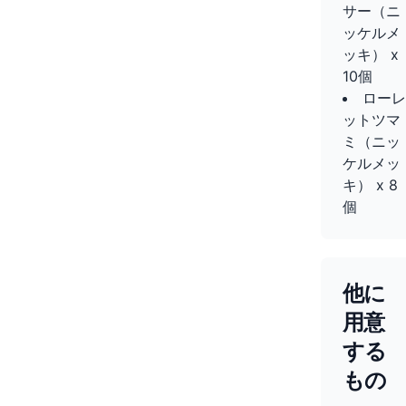
サー（ニ
ッケルメ
ッキ） x
10個
ローレ
ットツマ
ミ（ニッ
ケルメッ
キ） x 8
個
他に
用意
する
もの