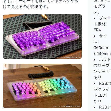
3mm（コ
ます。キーボードを置いているデスクが透
モグラ
けて見えるのが特徴です。
ス）
プレー
ト素材:
FR4
サイ
ズ:
360mm
x 140mm
ホット
スワップ
ソケット:
あり
RGBバ
ックライ
トLED:
あり
RGBア