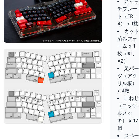
スイッ
チプレー
ト（FR-
4） x 1枚
カット
済みフォ
ーム x 1
枚（※1、
※2）
足パー
ツ（アク
リル板）
x 4枚
皿ねじ
（ニッケ
ルメッ
キ） x 12
個
スペー