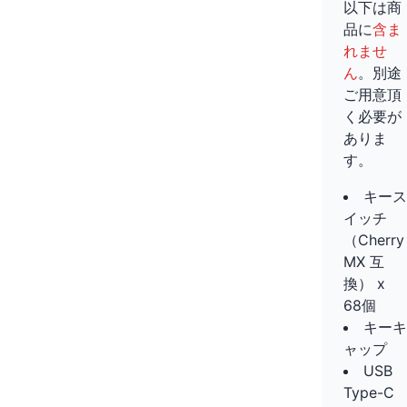
以下は商
品に
含ま
れませ
ん
。別途
ご用意頂
く必要が
ありま
す。
キース
イッチ
（Cherry
MX 互
換） x
68個
キーキ
ャップ
USB
Type-C